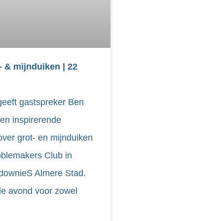
- & mijnduiken | 22
geeft gastspreker Ben
n inspirerende
over grot‑ en mijnduiken
bblemakers Club in
downieS Almere Stad.
e avond voor zowel