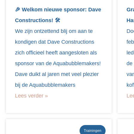
🎉 Welkom nieuwe sponsor: Dave
Gr
Constructions! 🛠️
Ha
We zijn ontzettend blij om aan te
Do
kondigen dat Dave Constructions
fe
zich officieel heeft aangesloten als
le
sponsor van de Aquabubblemakers!
de 
Dave duikt al jaren met veel plezier
van
bij de Aquabubblemakers
ko
Lees verder »
Le
Trainingen