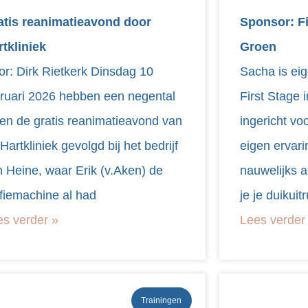
atis reanimatieavond door
Sponsor: Fi
rtkliniek
Groen
or: Dirk Rietkerk Dinsdag 10
Sacha is ei
bruari 2026 hebben een negental
First Stage 
den de gratis reanimatieavond van
ingericht vo
Hartkliniek gevolgd bij het bedrijf
eigen ervarin
 Heine, waar Erik (v.Aken) de
nauwelijks 
ffiemachine al had
je je duikuit
es verder »
Lees verder
Trainingen