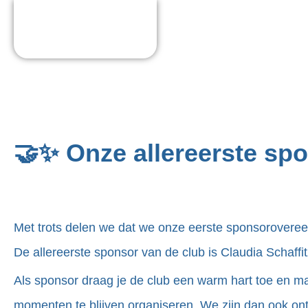
🤝✨ Onze allereerste s
Met trots delen we dat we onze eerste sponsorovere
De allereerste sponsor van de club is Claudia Schaf
Als sponsor draag je de club een warm hart toe en ma
momenten te blijven organiseren. We zijn dan ook ontz