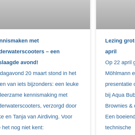
nnismaken met
Lezing grot
derwaterscooters – een
april
slaagde avond!
Op 22 april 
jdagavond 20 maart stond in het
Möhlmann ee
en van iets bijzonders: een leuke
presentatie 
 leerzame kennismaking met
bij Aqua Bu
derwaterscooters, verzorgd door
Brownies & 
e en Tanja van Airdiving. Voor
Een boeiend
 het nog niet kent:
technische