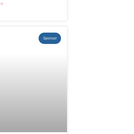
 »
Sponsor