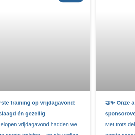
rste training op vrijdagavond:
🤝✨ Onze al
slaagd én gezellig
sponsorove
gelopen vrijdagavond hadden we
Met trots d