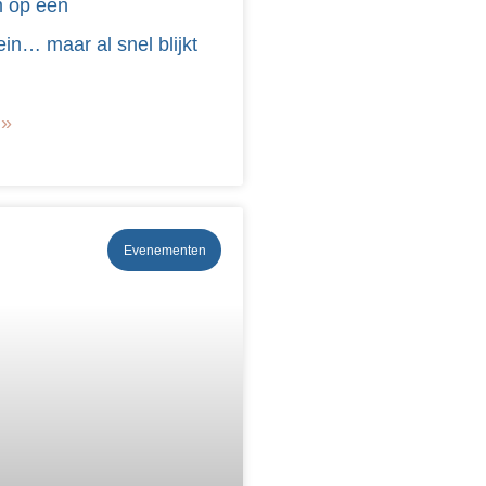
 op een
ein… maar al snel blijkt
 »
Evenementen