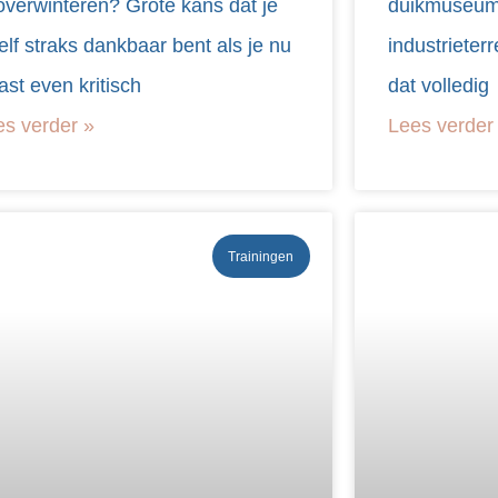
overwinteren? Grote kans dat je
duikmuseum
elf straks dankbaar bent als je nu
industrieterr
ast even kritisch
dat volledig
es verder »
Lees verder
Trainingen